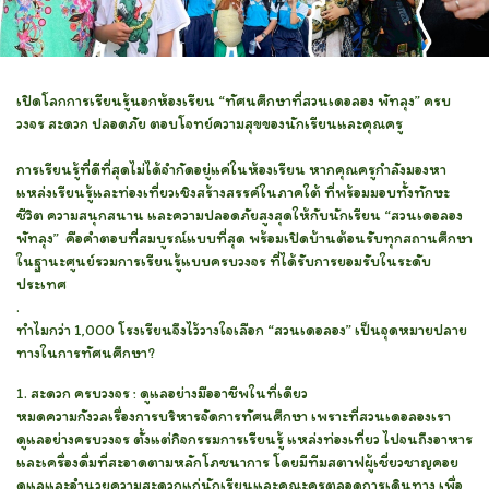
เปิดโลกการเรียนรู้นอกห้องเรียน “ทัศนศึกษาที่สวนเดอลอง พัทลุง” ครบ
วงจร สะดวก ปลอดภัย ตอบโจทย์ความสุขของนักเรียนและคุณครู
การเรียนรู้ที่ดีที่สุดไม่ได้จำกัดอยู่แค่ในห้องเรียน หากคุณครูกำลังมองหา
แหล่งเรียนรู้และท่องเที่ยวเชิงสร้างสรรค์ในภาคใต้ ที่พร้อมมอบทั้งทักษะ
ชีวิต ความสนุกสนาน และความปลอดภัยสูงสุดให้กับนักเรียน “สวนเดอลอง
พัทลุง” คือคำตอบที่สมบูรณ์แบบที่สุด พร้อมเปิดบ้านต้อนรับทุกสถานศึกษา
ในฐานะศูนย์รวมการเรียนรู้แบบครบวงจร ที่ได้รับการยอมรับในระดับ
ประเทศ
.
ทำไมกว่า 1,000 โรงเรียนจึงไว้วางใจเลือก “สวนเดอลอง” เป็นจุดหมายปลาย
ทางในการทัศนศึกษา?
1. สะดวก ครบวงจร : ดูแลอย่างมืออาชีพในที่เดียว
หมดความกังวลเรื่องการบริหารจัดการทัศนศึกษา เพราะที่สวนเดอลองเรา
ดูแลอย่างครบวงจร ตั้งแต่กิจกรรมการเรียนรู้ แหล่งท่องเที่ยว ไปจนถึงอาหาร
และเครื่องดื่มที่สะอาดตามหลักโภชนาการ โดยมีทีมสตาฟผู้เชี่ยวชาญคอย
ดูแลและอำนวยความสะดวกแก่นักเรียนและคณะครูตลอดการเดินทาง เพื่อ