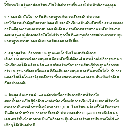
ให้การเรียนรู้นอกห้องเรียนเป็นไปอย่างราบรื่นและมีประสิทธิภาพสูงสุด
2. ปลอดภัย มั่นใจ : การันตีมาตรฐานด้วยรางวัลระดับประเทศ
เราให้ความสำคัญกับความปลอดภัยของนักเรียนเป็นอันดับหนึ่ง สวนเดอลอง
การันตีคุณภาพและความปลอดภัยด้วย 2 รางวัลพระราชทานระดับประเทศ
คณะครูและผู้ปกครองจึงมั่นใจได้ว่า ทุกพื้นที่และทุกกิจกรรมผ่านการควบคุม
มาตรฐานความปลอดภัยอย่างเข้มงวดและดีเยี่ยม
3. สนุกสุดว้าว : กิจกรรม 14 ฐานและโชว์ไดโนเสาร์อลังการ
เปิดประสบการณ์ความสนุกเหนือระดับที่ไม่ต้องเดินทางไกลไปถึงกรุงเทพฯ
นักเรียนจะได้เพลิดเพลินและเสริมสร้างทักษะการเรียนรู้ผ่านฐานกิจกรรม
กว่า 14 ฐาน พร้อมเครื่องเล่นที่จัดเต็มความสนุก และตื่นตาตื่นใจไปกับการ
แสดงโชว์ไดโนเสาร์สุดอลังการ ที่ผสมผสานสาระและความบันเทิงเข้าด้วย
กันอย่างลงตัว
4. ฮิตสุด อินเทรนด์ : แลนด์มาร์กที่สถาบันการศึกษาไว้วางใจ
ตอกย้ำความเป็นผู้นำด้านแหล่งท่องเที่ยวเชิงการเรียนรู้ ด้วยความไว้วางใจ
จากสถาบันการศึกษาทั่วภูมิภาคกว่า 1,000 โรงเรียน พร้อมทั้งได้รับการกา
รันตีและถ่ายทำรายการจากสื่อระดับประเทศอย่าง Super10 รวมถึงอินฟลู
เอนเซอร์ชั้นนำมากมาย ยืนยันถึงความคุ้มค่าและสร้างแรงบันดาลใจให้แก่
เด็กๆ ได้เป็นอย่างดี