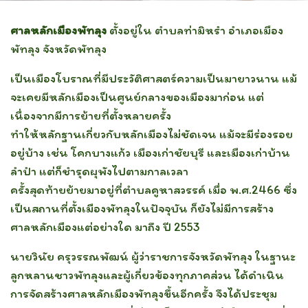
ศาลหลักเมืองพัทลุง
ตั้งอยู่ใน ตำบลท่ามิหรำ อำเภอเมือง
พัทลุง จังหวัดพัทลุง
เป็นเมืองโบราณที่มีประวัติศาสตร์ความเป็นมายาวนาน แม้
จะเคยมีหลักเมืองเป็นศูนย์กลางของเมืองมาก่อน
แต่
เนื่องจากมีการย้ายที่ตั้งหลายครั้ง
ทำให้หลักฐานเกี่ยวกับหลักเมืองไม่ชัดเจน แม้จะมีร่องรอย
อยู่บ้าง เช่น โคกบางแก้ว เมืองเก่าชัยบุรี และเมืองเก่าบ้าน
ลำปำ แต่ก็ชำรุดผุพังไปตามกาลเวลา
ครั้งสุดท้ายย้ายมาอยู่ที่ตำบลคูหาสวรรค์ เมื่อ พ.ศ.2466
ซึ่ง
เป็นสถานที่ตั้งเมืองพัทลุงในปัจจุบัน ก็ยังไม่มีการสร้าง
ศาลหลักเมืองแต่อย่างใด มาถึง ปี 2553
นายวินัย ครุวรรณพัฒน์ ผู้ว่าราชการจังหวัดพัทลุง ในฐานะ
ลูกหลานชาวพัทลุงและผู้เกี่ยวข้องทุกภาคส่วน ได้ดำเนิน
การจัดสร้างศาลหลักเมืองพัทลุงขึ้นอีกครั้ง
จึงได้ประชุม