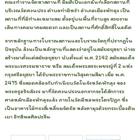
คณะทำงานจัดหาสถานที่ มีมติเป็นเอกฉันท์เลือกสถานที่
บริเวณวัดควนปรง ตำบลท่ามิหรำ อำเภอเมืองพัทลุง เป็น
สถานที่ที่มีทำเลเหมาะสม ตั้งอยู่บนพื้นที่ราบสูง สวยงาม
เส้นทางคมนาคมสะดวก และเป็นสถานที่ศักดิ์สิทธิ์ในอดีต
จากหลักฐานทางโบราณสถานและโบราณวัตถุที่ปรากฏใน
ปัจจุบัน ล้วนเป็นหลักฐานที่แสดงว่าอยู่ในสมัยอยุธยา น่าจะ
สร้างมาตั้งแต่สมัยอยุธยา นับตั้งแต่ พ.ศ. 2142 สมัยสมเด็จ
พระนเรศวรมหาราช หรือ สมเด็จพระสรรเพชรญ์ที่ 2 แห่ง
กรุงศรีอยุธยา
ได้รับพระราชทานวิสุงคามสีมา เมื่อ พ.ศ.
2475 ซึ่งสอดคล้องกับทำเนียบวัดในจังหวัดพัทลุง ของ
พระครูอริยสังวร มาที่วัดควนปรงนอกจากจะได้สักการะ
ศาลหลักเมืองพัทลุงแล้ว ภายในวัดมีหอพระไตรปิฏก
ซึ่ง
เป็นอาคารไม้ทรงสี่เหลี่ยมจัตรัส หลังคามุงด้วยกระเบื้องดิน
เผา อิทธิพลศิลปะจีน