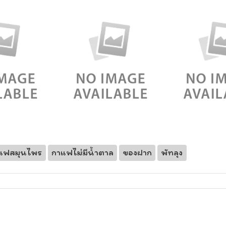
แฟสมุนไพร
กาแฟไม่มีน้ำตาล
ของฝาก
พัทลุง