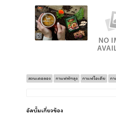
สวนเดอลอง
กาแฟพัทลุง
กาแฟไอเดีย
กา
อัลบั้มเกี่ยวข้อง