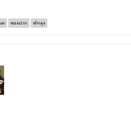
หยด
ของฝาก
พัทลุง